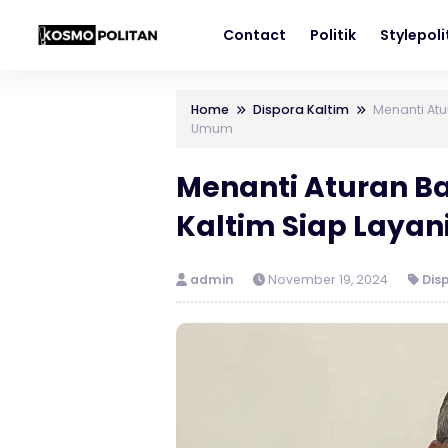
Contact
Politik
Stylepol
Home
Dispora Kaltim
Menanti Atu
Umum
Menanti Aturan Ba
Kaltim Siap Lay
admin
November 19, 2024
Dis