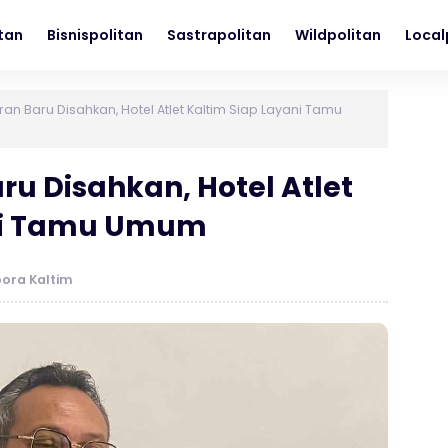
itan
Bisnispolitan
Sastrapolitan
Wildpolitan
Local
ran Baru Disahkan, Hotel Atlet Kaltim Siap Layani Tamu
ru Disahkan, Hotel Atlet
ani Tamu Umum
pora Kaltim