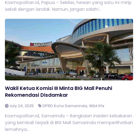
Kosmopolitan.id, Papua – Sekilas, hewan yang satu ini mirip
sekali dengan landak. Namun, jangan salah!...
Wakil Ketua Komisi III Minta BIG Mall Penuhi
Rekomendasi Disdamkar
July 24, 2025
DPRD Kota Samarinda
,
Wild life
Kosmopolitan.id, Samarinda – Rangkaian insiden kebakaran
yang kembali terjadi di BIG Mall Samarinda memperlihatkan
lemahnya...