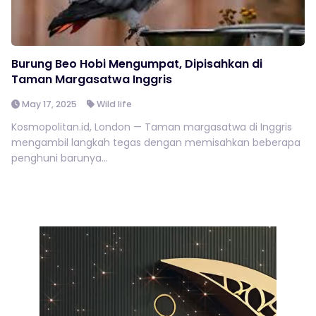
Burung Beo Hobi Mengumpat, Dipisahkan di
Taman Margasatwa Inggris
May 17, 2025
Wild life
Kosmopolitan.id, London — Taman margasatwa di Inggris
mengambil langkah tegas dengan memisahkan beberapa
penghuni barunya...