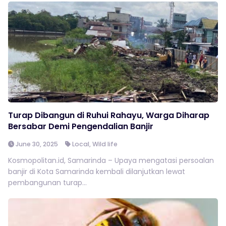
Turap Dibangun di Ruhui Rahayu, Warga Diharap
Bersabar Demi Pengendalian Banjir
June 30, 2025
Local
,
Wild life
Kosmopolitan.id, Samarinda – Upaya mengatasi persoalan
banjir di Kota Samarinda kembali dilanjutkan lewat
pembangunan turap...