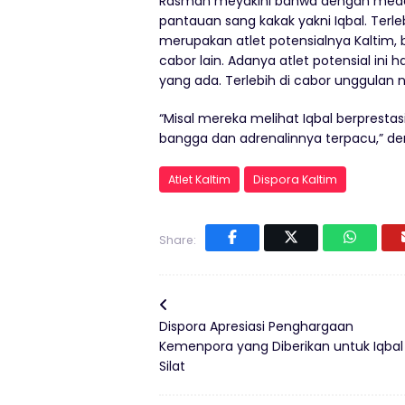
Rasman meyakini bahwa dengan medali
pantauan sang kakak yakni Iqbal. Ter
merupakan atlet potensialnya Kaltim,
cabor lain. Adanya atlet potensial ini
yang ada. Terlebih di cabor unggulan
“Misal mereka melihat Iqbal berpresta
bangga dan adrenalinnya terpacu,” de
Atlet Kaltim
Dispora Kaltim
Share:
Dispora Apresiasi Penghargaan
Kemenpora yang Diberikan untuk Iqbal
Silat