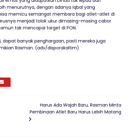
 emas yang didapatkan Dinda tak lepad dari
lebih menurutnya, dengan adanya Iqbal yang
 bisa memicu semangat membara bagi atlet-atlet di
 harusnya menjadi tolok ukur dimasing-masing cabor
 namun tak mencapai target di PON.
si, dapat banyak penghargaan, pasti mereka juga
mikian Rasman. (adv/disporakaltim)
Harus Ada Wajah Baru, Rasman Minta
Pembinaan Atlet Baru Harus Lebih Matang