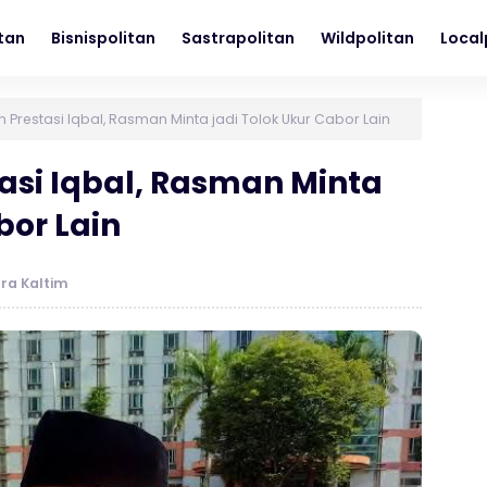
itan
Bisnispolitan
Sastrapolitan
Wildpolitan
Local
n Prestasi Iqbal, Rasman Minta jadi Tolok Ukur Cabor Lain
tasi Iqbal, Rasman Minta
bor Lain
ra Kaltim