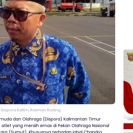
s Dispora Kalitm, Rasman Rading
emuda dan Olahraga (Dispora) Kalimantan Timur
uh atlet yang meraih emas di Pekan Olahraga Nasional
ara (Sumut). Khususnya terhadap Iqbal Chandra