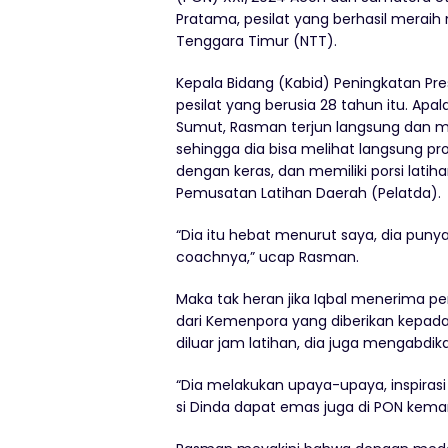
Pratama, pesilat yang berhasil merai
Tenggara Timur (NTT).
Kepala Bidang (Kabid) Peningkatan Pr
pesilat yang berusia 28 tahun itu. Ap
Sumut, Rasman terjun langsung dan me
sehingga dia bisa melihat langsung pro
dengan keras, dan memiliki porsi lati
Pemusatan Latihan Daerah (Pelatda).
“Dia itu hebat menurut saya, dia punya 
coachnya,” ucap Rasman.
Maka tak heran jika Iqbal menerima p
dari Kemenpora yang diberikan kepada I
diluar jam latihan, dia juga mengabdika
“Dia melakukan upaya-upaya, inspirasi bu
si Dinda dapat emas juga di PON kemari