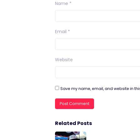
Name
*
Email
*
Website
Save my name, email, and website in thi
Related Posts