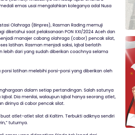
h medali emas usai mengalahkan koleganya adal Nusa
estasi Olahraga (Binpres), Rasman Rading memuji
alagi diketahui saat pelaksanaan PON XXI/2024 Aceh dan
njadi manajer cabang olahraga (cabor) pencak silat,
ses latihan. Rasman menjadi saksi, Iqbal berlatih
han lebih dari yang sudah diberikan coachnya selama
porsi latihan melebihi porsi-porsi yang diberikan oleh
enghargaan dalam setiap pertandingan. Salah satunya
qbal. Dia menilai, walaupun Iqbal hanya seorang atlet,
n dirinya di cabor pencak silat.
at atlet-atlet silat di Kaltim. Terbukti adiknya sendiri
n,” tuturnya.