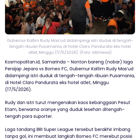
Gubernur Kaltim Rudy Mas’ud didampingi istri duduk di tengah-
tengah ribuan Pusamania, di Hotel Claro Pandurata eks hotel
atlet, Minggu (17/5/2026). (Foto: Istimewa)
Kosmopolitan.id, Samarinda – Nonton bareng (nobar) laga
Persijap Jepara vs Borneo FC, Gubernur Kaltim Rudy Mas’ud
didampingi istri duduk di tengah-tengah ribuan Pusamania,
di Hotel Claro Pandurata eks hotel atlet, Minggu
(17/5/2026).
Rudy dan istri turut mengenakan kaos kebanggaan Pesut
Etam, berwarna oranye yang duduk lesehan ditengah-
tengah para suporter.
Laga tandang BRI Super League tersebut berakhir imbang
tanpa gol, ini membuat langkah Borneo FC merebut posisi