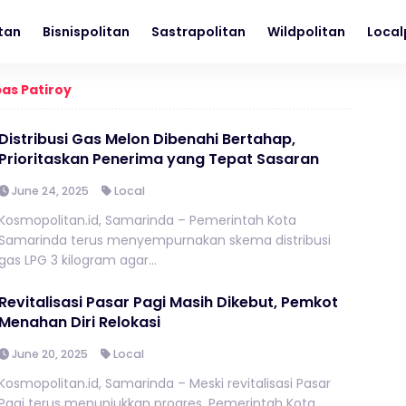
itan
Bisnispolitan
Sastrapolitan
Wildpolitan
Local
as Patiroy
Distribusi Gas Melon Dibenahi Bertahap,
Prioritaskan Penerima yang Tepat Sasaran
June 24, 2025
Local
Kosmopolitan.id, Samarinda – Pemerintah Kota
Samarinda terus menyempurnakan skema distribusi
gas LPG 3 kilogram agar...
Revitalisasi Pasar Pagi Masih Dikebut, Pemkot
Menahan Diri Relokasi
June 20, 2025
Local
Kosmopolitan.id, Samarinda – Meski revitalisasi Pasar
Pagi terus menunjukkan progres, Pemerintah Kota