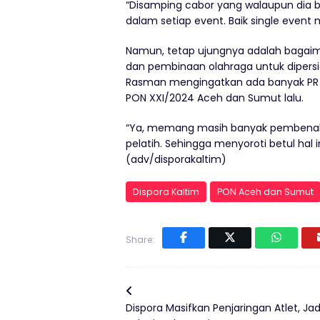
“Disamping cabor yang walaupun dia 
dalam setiap event. Baik single event 
Namun, tetap ujungnya adalah bagaima
dan pembinaan olahraga untuk dipersiap
Rasman mengingatkan ada banyak PR ya
PON XXI/2024 Aceh dan Sumut lalu.
“Ya, memang masih banyak pembenaha
pelatih. Sehingga menyoroti betul hal 
(adv/disporakaltim)
Dispora Kaltim
PON Aceh dan Sumut
Share:
Dispora Masifkan Penjaringan Atlet, Jad