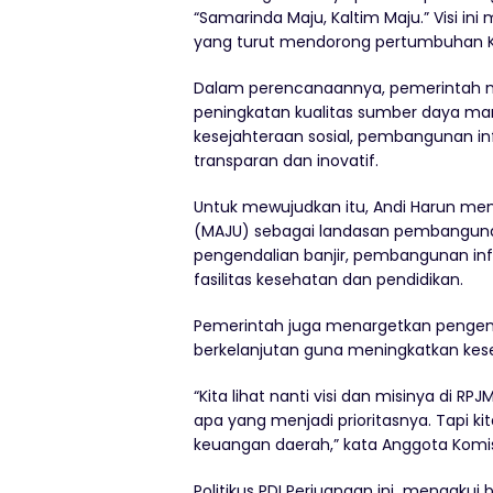
“Samarinda Maju, Kaltim Maju.” Visi in
yang turut mendorong pertumbuhan Ka
Dalam perencanaannya, pemerintah me
peningkatan kualitas sumber daya man
kesejahteraan sosial, pembangunan inf
transparan dan inovatif.
Untuk mewujudkan itu, Andi Harun memp
(MAJU) sebagai landasan pembangunan
pengendalian banjir, pembangunan infr
fasilitas kesehatan dan pendidikan.
Pemerintah juga menargetkan pengendal
berkelanjutan guna meningkatkan kes
“Kita lihat nanti visi dan misinya d
apa yang menjadi prioritasnya. Tapi
keuangan daerah,” kata Anggota Komis
Politikus PDI Perjuangan ini mengak