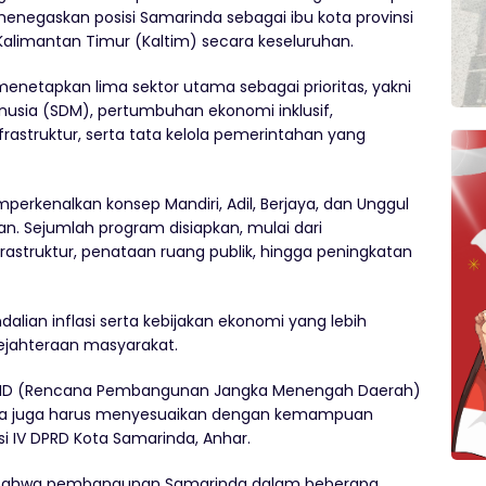
i menegaskan posisi Samarinda sebagai ibu kota provinsi
limantan Timur (Kaltim) secara keseluruhan.
netapkan lima sektor utama sebagai prioritas, yakni
usia (SDM), pertumbuhan ekonomi inklusif,
rastruktur, serta tata kelola pemerintahan yang
erkenalkan konsep Mandiri, Adil, Berjaya, dan Unggul
. Sejumlah program disiapkan, mulai dari
astruktur, penataan ruang publik, hingga peningkatan
ian inflasi serta kebijakan ekonomi yang lebih
ejahteraan masyarakat.
i RPJMD (Rencana Pembangunan Jangka Menengah Daerah)
 kita juga harus menyesuaikan dengan kemampuan
i IV DPRD Kota Samarinda, Anhar.
ui bahwa pembangunan Samarinda dalam beberapa