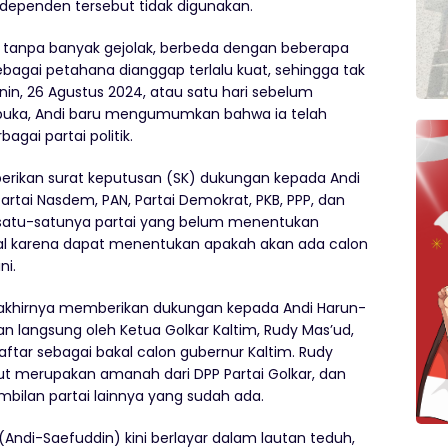
ndependen tersebut tidak digunakan.
tabil tanpa banyak gejolak, berbeda dengan beberapa
ebagai petahana dianggap terlalu kuat, sehingga tak
in, 26 Agustus 2024, atau satu hari sebelum
ibuka, Andi baru mengumumkan bahwa ia telah
gai partai politik.
erikan surat keputusan (SK) dukungan kepada Andi
 Partai Nasdem, PAN, Partai Demokrat, PKB, PPP, dan
di satu-satunya partai yang belum menentukan
sial karena dapat menentukan apakah akan ada calon
ni.
 akhirnya memberikan dukungan kepada Andi Harun-
an langsung oleh Ketua Golkar Kaltim, Rudy Mas’ud,
ftar sebagai bakal calon gubernur Kaltim. Rudy
 merupakan amanah dari DPP Partai Golkar, dan
bilan partai lainnya yang sudah ada.
 (Andi-Saefuddin) kini berlayar dalam lautan teduh,