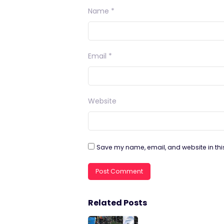
Name
*
Email
*
Website
Save my name, email, and website in thi
Related Posts