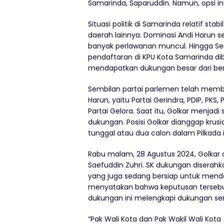
Samarinda, Saparuddin. Namun, opsi i
Situasi politik di Samarinda relatif s
daerah lainnya. Dominasi Andi Harun s
banyak perlawanan muncul. Hingga Sen
pendaftaran di KPU Kota Samarinda d
mendapatkan dukungan besar dari berba
Sembilan partai parlemen telah memb
Harun, yaitu Partai Gerindra, PDIP, PKS,
Partai Gelora. Saat itu, Golkar menja
dukungan. Posisi Golkar dianggap kru
tunggal atau dua calon dalam Pilkada i
Rabu malam, 28 Agustus 2024, Golkar
Saefuddin Zuhri. SK dukungan diserahk
yang juga sedang bersiap untuk menda
menyatakan bahwa keputusan tersebut
dukungan ini melengkapi dukungan sem
“Pak Wali Kota dan Pak Wakil Wali Kota