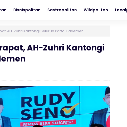
itan
Bisnispolitan
Sastrapolitan
Wildpolitan
Local
at, AH-Zuhri Kantongi Seluruh Partai Parlemen
rapat, AH-Zuhri Kantongi
rlemen