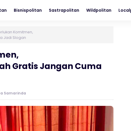
itan
Bisnispolitan
Sastrapolitan
Wildpolitan
Local
erlukan Komitmen,
ma Jadi Slogan
men,
kolah Gratis Jangan Cuma
ta Samarinda