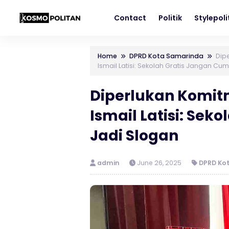
Contact
Politik
Stylepol
Home
DPRD Kota Samarinda
Dip
Ismail Latisi: Sekolah Gratis Jangan Cu
Diperlukan Komit
Ismail Latisi: Se
Jadi Slogan
admin
June 26, 2025
DPRD Ko