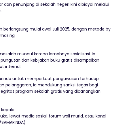
 dan penunjang di sekolah negeri kini dibiayai melalui
h
an berlangsung mulai awal Juli 2025, dengan metode by
-masing
 masalah muncul karena lemahnya sosialisasi. Ia
 pungutan dan kebijakan buku gratis disampaikan
t internal.
marinda untuk memperkuat pengawasan terhadap
ukan pelanggaran, ia mendukung sanksi tegas bagi
tegritas program sekolah gratis yang dicanangkan
 kepala
ka, lewat media sosial, forum wali murid, atau kanal
D/SAMARINDA)