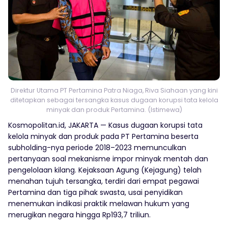
Direktur Utama PT Pertamina Patra Niaga, Riva Siahaan yang kini
ditetapkan sebagai tersangka kasus dugaan korupsi tata kelola
minyak dan produk Pertamina. (Istimewa)
Kosmopolitan.id, JAKARTA — Kasus dugaan korupsi tata
kelola minyak dan produk pada PT Pertamina beserta
subholding-nya periode 2018–2023 memunculkan
pertanyaan soal mekanisme impor minyak mentah dan
pengelolaan kilang. Kejaksaan Agung (Kejagung) telah
menahan tujuh tersangka, terdiri dari empat pegawai
Pertamina dan tiga pihak swasta, usai penyidikan
menemukan indikasi praktik melawan hukum yang
merugikan negara hingga Rp193,7 triliun.