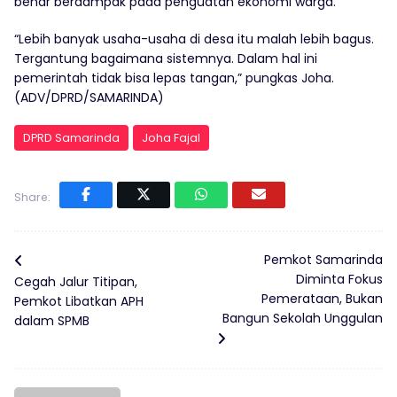
benar berdampak pada penguatan ekonomi warga.
“Lebih banyak usaha-usaha di desa itu malah lebih bagus.
Tergantung bagaimana sistemnya. Dalam hal ini
pemerintah tidak bisa lepas tangan,” pungkas Joha.
(ADV/DPRD/SAMARINDA)
DPRD Samarinda
Joha Fajal
Share:
Pemkot Samarinda
Diminta Fokus
Cegah Jalur Titipan,
Pemerataan, Bukan
Pemkot Libatkan APH
Bangun Sekolah Unggulan
dalam SPMB