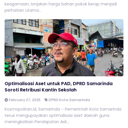
keagamaan, lonjakan harga bahan pokok kerap menjadi
perhatian utama...
Optimalisasi Aset untuk PAD, DPRD Samarinda
Soroti Retribusi Kantin Sekolah
February 27, 2025
DPRD Kota Samarinda
Kosmopolitan.id, Samarinda – Pemerintah Kota Samarinda
terus mengupayakan optimalisasi aset daerah guna
meningkatkan Pendapatan Asli...